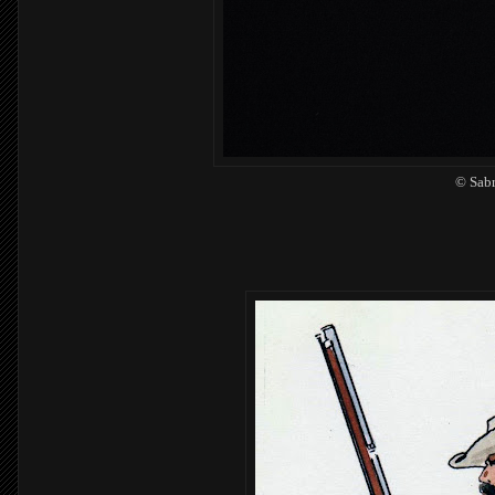
© Sab